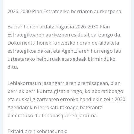
2026-2030 Plan Estrategiko berriaren aurkezpena
Batzar honen ardatz nagusia 2026-2030 Plan
Estrategikoaren aurkezpen esklusiboa izango da.
Dokumentu honek funtsezko norabide-aldaketa
estrategikoa dakar, eta Agentziaren hurrengo lau
urteetarako helburuak eta xedeak birminduko
ditu.
Lehiakortasun jasangarriaren premisapean, plan
berriak berrikuntza gizatiarrago, kolaboratiboago
eta euskal gizartearen erronka handiekin zein 2030
Agendarekin lerrokatutakoago baterantz
bideratuko du Innobasqueren jarduna.
Ekitaldiaren xehetasunak: