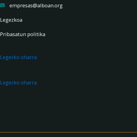
empresas@alboan.org
Legezkoa
Pribasatun politika
Legezko oharra
Legezko oharra