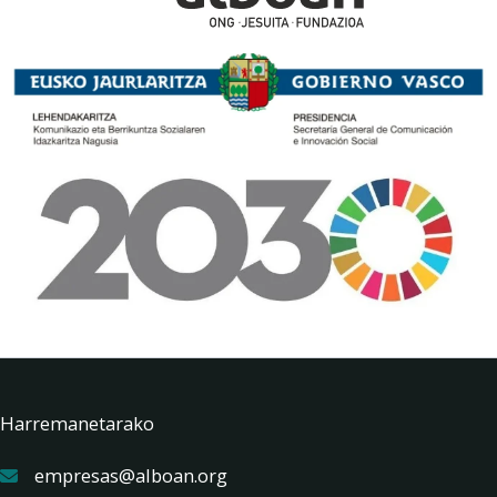
Harremanetarako
empresas@alboan.org