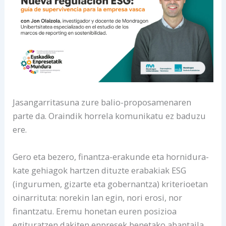
Jasangarritasuna zure balio-proposamenaren
parte da. Oraindik horrela komunikatu ez baduzu
ere.
Gero eta bezero, finantza-erakunde eta hornidura-
kate gehiagok hartzen dituzte erabakiak ESG
(ingurumen, gizarte eta gobernantza) kriterioetan
oinarrituta: norekin lan egin, nori erosi, nor
finantzatu. Eremu honetan euren posizioa
egituratzen dakiten enpresek benetako abantaila