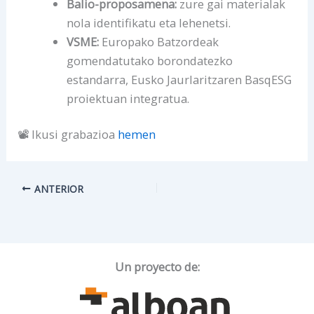
Balio-proposamena:
zure gai materialak
nola identifikatu eta lehenetsi.
VSME:
Europako Batzordeak
gomendatutako borondatezko
estandarra, Eusko Jaurlaritzaren BasqESG
proiektuan integratua.
📽️ Ikusi grabazioa
hemen
ANTERIOR
Un proyecto de: