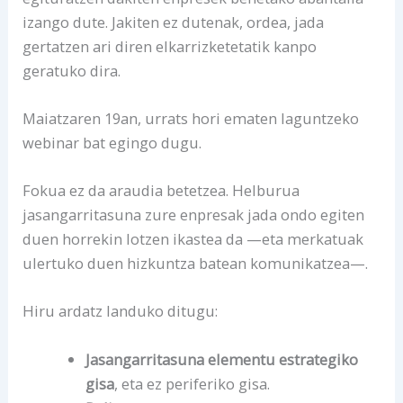
izango dute. Jakiten ez dutenak, ordea, jada
gertatzen ari diren elkarrizketetatik kanpo
geratuko dira.
Maiatzaren 19an, urrats hori ematen laguntzeko
webinar bat egingo dugu.
Fokua ez da araudia betetzea. Helburua
jasangarritasuna zure enpresak jada ondo egiten
duen horrekin lotzen ikastea da —eta merkatuak
ulertuko duen hizkuntza batean komunikatzea—.
Hiru ardatz landuko ditugu:
Jasangarritasuna elementu estrategiko
gisa
, eta ez periferiko gisa.