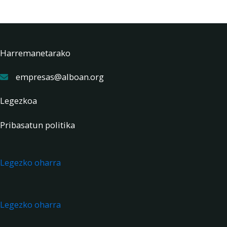
Harremanetarako
empresas@alboan.org
Legezkoa
Pribasatun politika
Legezko oharra
Legezko oharra