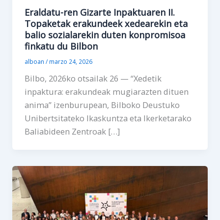
Eraldatu-ren Gizarte Inpaktuaren II.
Topaketak erakundeek xedearekin eta
balio sozialarekin duten konpromisoa
finkatu du Bilbon
alboan
/
marzo 24, 2026
Bilbo, 2026ko otsailak 26 — “Xedetik
inpaktura: erakundeak mugiarazten dituen
anima” izenburupean, Bilboko Deustuko
Unibertsitateko Ikaskuntza eta Ikerketarako
Baliabideen Zentroak […]