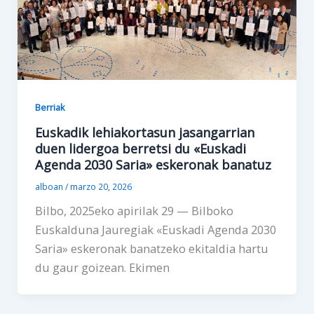
Berriak
Euskadik lehiakortasun jasangarrian
duen lidergoa berretsi du «Euskadi
Agenda 2030 Saria» eskeronak banatuz
alboan
/
marzo 20, 2026
Bilbo, 2025eko apirilak 29 — Bilboko
Euskalduna Jauregiak «Euskadi Agenda 2030
Saria» eskeronak banatzeko ekitaldia hartu
du gaur goizean. Ekimen