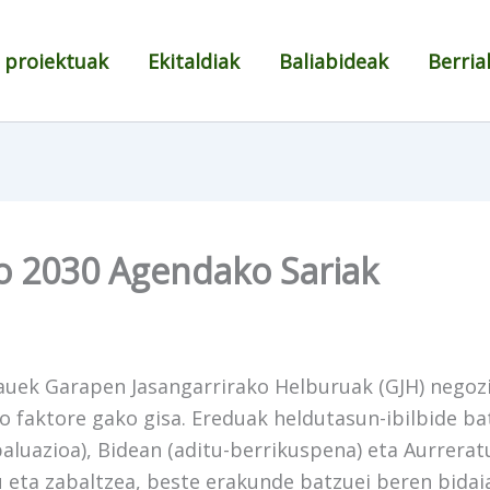
 proiektuak
Ekitaldiak
Baliabideak
Berria
o 2030 Agendako Sariak
hauek Garapen Jasangarrirako Helburuak (GJH) negoz
o faktore gako gisa. Ereduak heldutasun-ibilbide ba
luazioa), Bidean (aditu-berrikuspena) eta Aurrerat
u eta zabaltzea, beste erakunde batzuei beren bidai