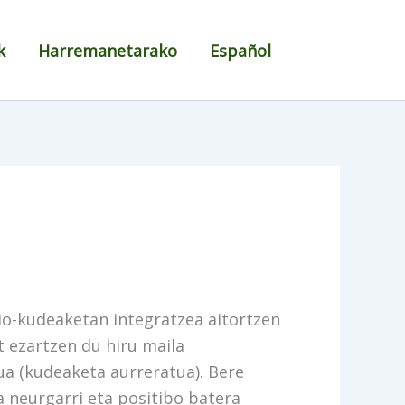
k
Harremanetarako
Español
io-kudeaketan integratzea aitortzen
t ezartzen du hiru maila
ua (kudeaketa aurreratua). Bere
a neurgarri eta positibo batera