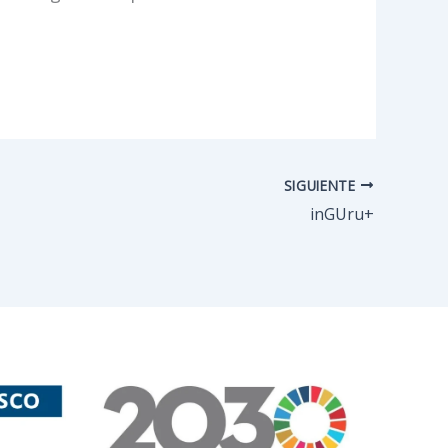
SIGUIENTE
inGUru+