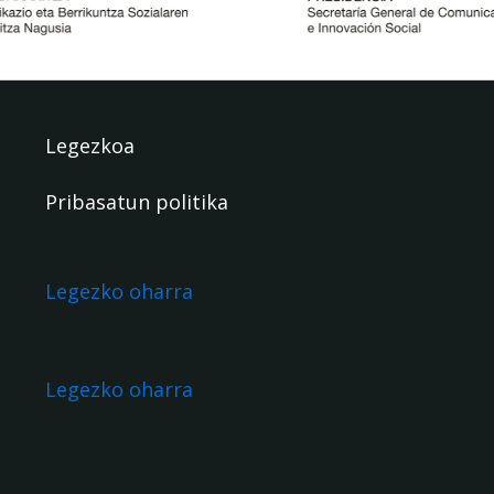
Legezkoa
Pribasatun politika
Legezko oharra
Legezko oharra