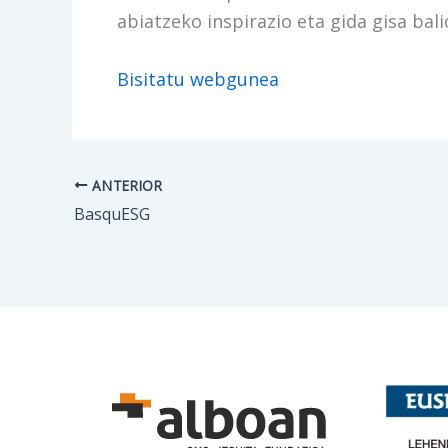
abiatzeko inspirazio eta gida gisa bal
Bisitatu webgunea
ANTERIOR
BasquESG