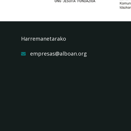
Harremanetarako
empresas@alboan.org