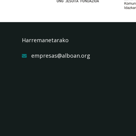
Harremanetarako
empresas@alboan.org