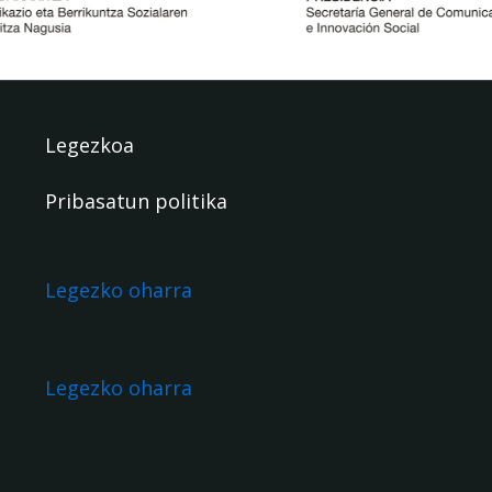
Legezkoa
Pribasatun politika
Legezko oharra
Legezko oharra