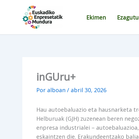
Ir
al
Ekimen
Ezagutu
contenido
inGUru+
Por
alboan
/
abril 30, 2026
Hau autoebaluazio eta hausnarketa tre
Helburuak (GJH) zuzenean beren negoz
enpresa industrialei – autoebaluazioa
eskaintzen die. Erakundeentzako balia