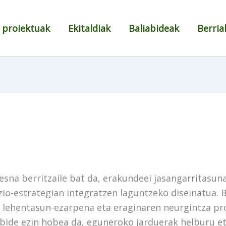
 proiektuak
Ekitaldiak
Baliabideak
Berria
sna berritzaile bat da, erakundeei jasangarritasun
io-estrategian integratzen laguntzeko diseinatua. 
, lehentasun-ezarpena eta eraginaren neurgintza pr
bide ezin hobea da, eguneroko jarduerak helburu et