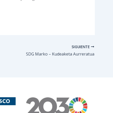
SIGUIENTE
SDG Marko – Kudeaketa Aurreratua