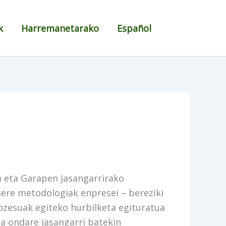
k
Harremanetarako
Español
a eta Garapen Jasangarrirako
Bere metodologiak enpresei – bereziki
ozesuak egiteko hurbilketa egituratua
a ondare jasangarri batekin