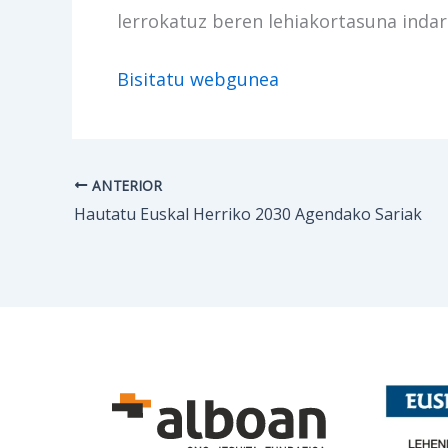
lerrokatuz beren lehiakortasuna indar
Bisitatu webgunea
ANTERIOR
Hautatu Euskal Herriko 2030 Agendako Sariak