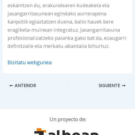
eskaintzen du, erakundearen kudeaketa eta
jasangarritasunean egindako aurrerapena
kanpotik egiaztatzen duena, balio hauek bere
eragiketa-muinean integratuz. Jasangarritasuna
profesionalizatzeko palanka gako bat da, ezaugarri
definitzaile eta merkatu-abantaila bihurtuz.
Bisitatu webgunea
ANTERIOR
SIGUIENTE
Un proyecto de: