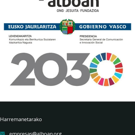
Harremanetarako
empresas@alboan.org